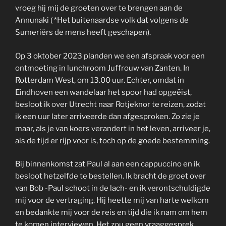
vroeg hij mij de groeten over te brengen aan de
Annunaki ( *Het buitenaardse volk dat volgens de
Sumeriërs de mens heeft geschapen).
Op 3 oktober 2023 planden we een afspraak voor een
ontmoeting in lunchroom Juffrouw van Zanten. In
Rotterdam West, om 13.00 uur. Echter, omdat in
Eindhoven een wandelaar het spoor had opgeëist,
besloot ik over Utrecht naar Rotjeknor te reizen, zodat
ik een uur later arriveerde dan afgesproken. Zo zie je
maar, als je van koers verandert in het leven, arriveer je,
als de tijd er rijp voor is, toch op de goede bestemming.
Bij binnenkomst zat Paul al aan een cappuccino en ik
besloot hetzelfde te bestellen. Ik bracht de groet over
van Bob -Paul schoot in de lach- en ik verontschuldigde
mij voor de vertraging. Hij heette mij van harte welkom
en bedankte mij voor de reis en tijd die ik nam om hem
te komen interviewen. Het zou geen vraaggesprek