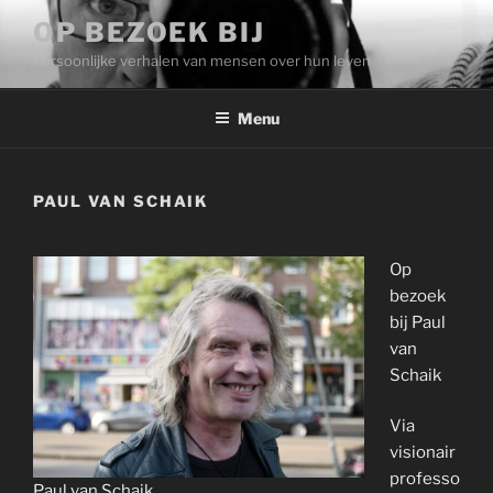
Ga
OP BEZOEK BIJ
naar
Persoonlijke verhalen van mensen over hun leven
de
inhoud
Menu
PAUL VAN SCHAIK
Op
bezoek
bij Paul
van
Schaik
Via
visionair
professo
Paul van Schaik