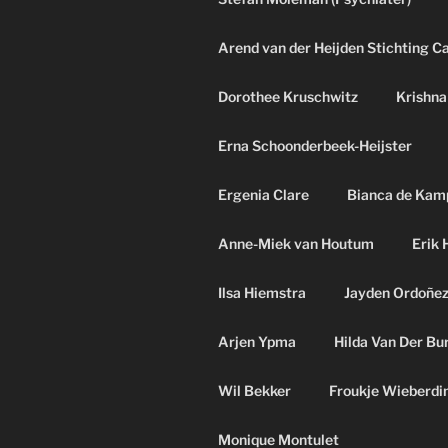
Arend van der Heijden Stichting C
Dorothee Kruschwitz
Krishna
Erna Schoonderbeek-Heijster
Ergenia Clare
Bianca de Kam
Anne-Miek van Houtum
Erik 
Ilsa Hiemstra
Jayden Ordoñe
Arjen Ypma
Hilda Van Der Bu
Wil Bekker
Froukje Wieberdi
Monique Montulet