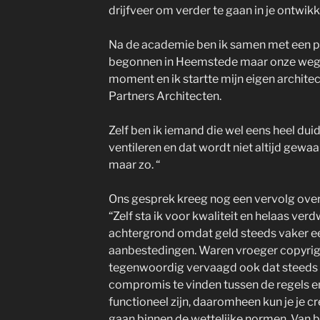
drijfveer om verder te gaan in je ontwikk
Na de academie ben ik samen met een p
begonnen in Heemstede maar onze weg
moment en ik startte mijn eigen archit
Partners Architecten.
Zelf ben ik iemand die wel eens heel dui
ventileren en dat wordt niet altijd gewa
maar zo. “
Ons gesprek kreeg nog een vervolg over
“Zelf sta ik voor kwaliteit en helaas ver
achtergrond omdat geld steeds vaker een
aanbestedingen. Waren vroeger copyri
tegenwoordig vervaagd ook dat steeds me
compromis te vinden tussen de regels e
functioneel zijn, daaromheen kun je je cre
gaan binnen de wettelijke normen. Van b