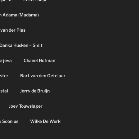
h Adama (Madama)
 van der Plas
Danka Husken – Smit
orjeva
Chanel Hofman
ster
Bart van den Oetelaar
pstal
Jerry de Bruijn
Joey Touwslager
k Soonius
Wilke De Werk