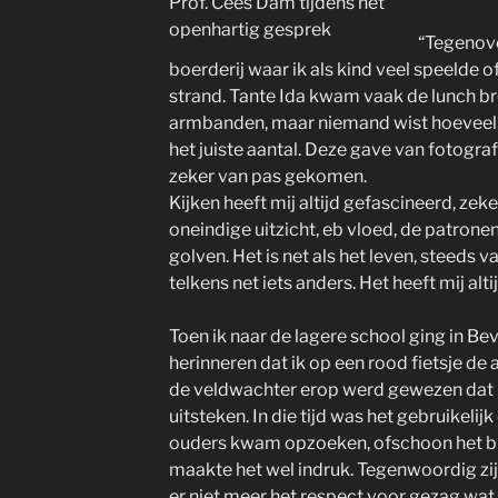
Prof. Cees Dam tijdens het
openhartig gesprek
“Tegenove
boerderij waar ik als kind veel speelde o
strand. Tante Ida kwam vaak de lunch br
armbanden, maar niemand wist hoeveel,
het juiste aantal. Deze gave van fotograf
zeker van pas gekomen.
Kijken heeft mij altijd gefascineerd, zeke
oneindige uitzicht, eb vloed, de patro
golven. Het is net als het leven, steeds v
telkens net iets anders. Het heeft mij alti
Toen ik naar de lagere school ging in Be
herinneren dat ik op een rood fietsje d
de veldwachter erop werd gewezen dat 
uitsteken. In die tijd was het gebruikelijk
ouders kwam opzoeken, ofschoon het bi
maakte het wel indruk. Tegenwoordig zij
er niet meer het respect voor gezag wat 