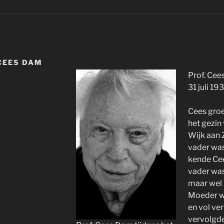
CEES DAM
Prof. Cee
31 juli 19
Cees groei
het gezin
Wijk aan Z
vader was
kende Cee
vader was
maar wel 
Moeder w
en vol ve
vervolgde