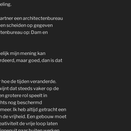
eling.
artner een architectenbureau
en scheiden op gegeven
ectenbureau op: Dam en
delijk mijn mening kan
ardeerd, maar goed, dan is dat
 hoe de tijden veranderde.
dwijnt dat steeds vaker op de
 grotere rol speelt in
ghts nog beschermd
er. Ik heb altijd getracht een
n de vrijheid. Een gebouw moet
ativiteit de vrije loop laten
innenuit naar buiten werken