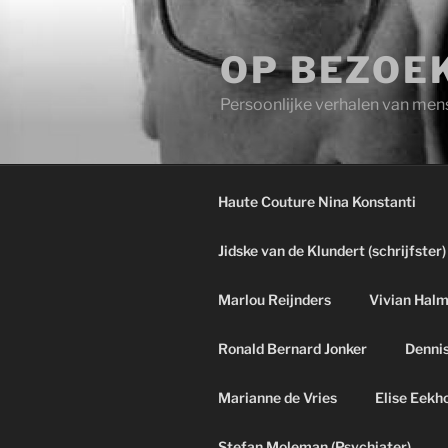
Ga
naar
OP BEZOEK
de
inhoud
Persoonlijke verhalen van men
Haute Couture Nina Konstanti
Jidske van de Klundert (schrijfster)
Marlou Reijnders
Vivian Hal
Ronald Bernard Jonker
Dennis
Marianne de Vries
Elise Eekh
Stefan Moleman (Psychiater)