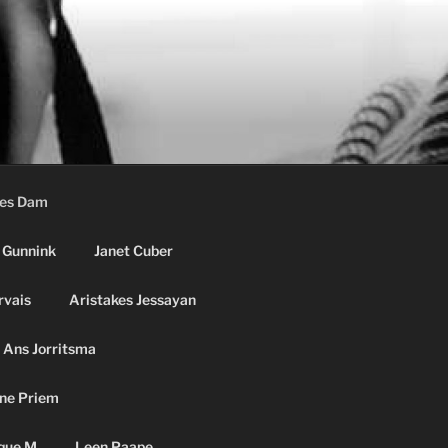
ees Dam
 Gunnink
Janet Cuber
rvais
Aristakes Jessayan
Ans Jorritsma
ne Priem
que M
Leen Paape