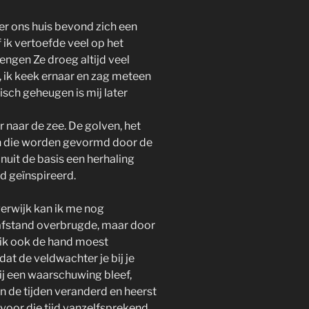
r ons huis bevond zich een
f ik vertoefde veel op het
engen Ze droeg altijd veel
 ik keek ernaar en zag meteen
isch geheugen is mij later
r naar de zee. De golven, het
nen die worden gevormd door de
anuit de basis een herhaling
jd geïnspireerd.
verwijk kan ik me nog
e afstand overbrugde, maar door
ik ook de hand moest
 dat de veldwachter je bij je
j een waarschuwing bleef,
n de tijden veranderd en heerst
voor die tijd vanzelfsprekend