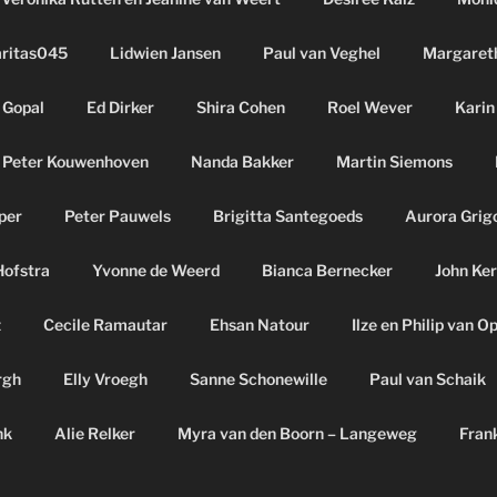
aritas045
Lidwien Jansen
Paul van Veghel
Margaret
 Gopal
Ed Dirker
Shira Cohen
Roel Wever
Karin
Peter Kouwenhoven
Nanda Bakker
Martin Siemons
per
Peter Pauwels
Brigitta Santegoeds
Aurora Grig
Hofstra
Yvonne de Weerd
Bianca Bernecker
John Ker
z
Cecile Ramautar
Ehsan Natour
Ilze en Philip van O
rgh
Elly Vroegh
Sanne Schonewille
Paul van Schaik
nk
Alie Relker
Myra van den Boorn – Langeweg
Fran