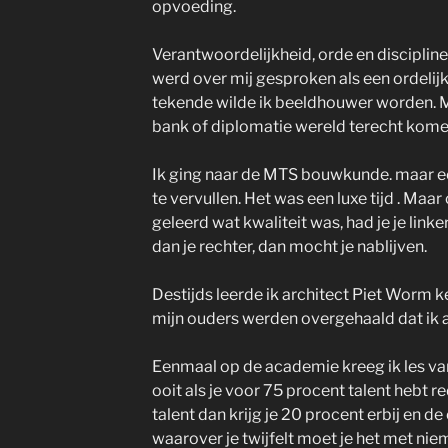
opvoeding.
Verantwoordelijkheid, orde en discipli
werd over mij gesproken als een ordelij
tekende wilde ik beeldhouwer worden. Mij
bank of diplomatie wereld terecht kome
Ik ging naar de MTS bouwkunde. maar eer
te vervullen. Het was een luxe tijd . Maar
geleerd wat kwaliteit was, had je je li
dan je rechter, dan mocht je nablijven.
Destijds leerde ik architect Piet Worm k
mijn ouders werden overgehaald dat ik a
Eenmaal op de academie kreeg ik les van 
ooit als je voor 75 procent talent hebt re
talent dan krijg je 20 procent erbij en 
waarover je twijfelt moet je het met nie