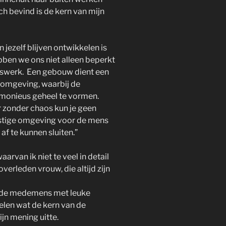
h bevind is de kern van mijn
jezelf blijven ontwikkelen is
bben we ons niet alleen beperkt
swerk. Een gebouw dient een
n omgeving, waarbij de
rmonieus geheel te vormen.
r zonder chaos kun je geen
rustige omgeving voor de mens
f te kunnen sluiten.”
rvan ik niet te veel in detail
overleden vrouw, die altijd zijn
en de medemens met leuke
felen wat de kern van de
jn mening uitte.