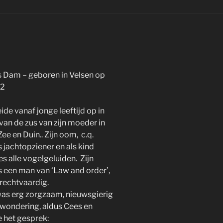
s Dam – geboren in Velsen op
32
de vanaf jonge leeftijd op in
 van de zus van zijn moeder in
ee en Duin.. Zijn oom, c.q.
 jachtopziener en als kind
s alle vogelgeluiden. Zijn
 een man van ‘Law and order’,
rechtvaardig.
as erg zorgzaam, nieuwsgierig
rwondering, aldus Cees en
 het gesprek: