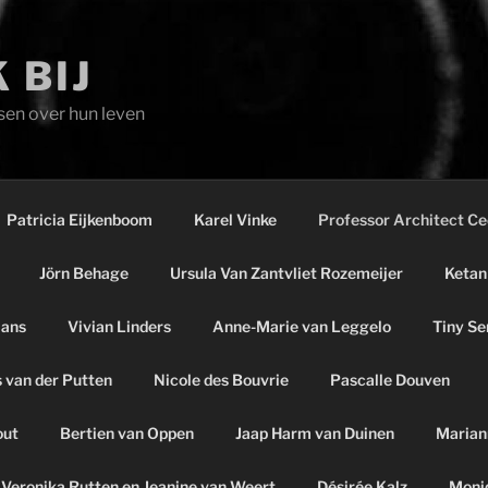
 BIJ
sen over hun leven
Patricia Eijkenboom
Karel Vinke
Professor Architect C
Jörn Behage
Ursula Van Zantvliet Rozemeijer
Ketan
mans
Vivian Linders
Anne-Marie van Leggelo
Tiny Se
 van der Putten
Nicole des Bouvrie
Pascalle Douven
out
Bertien van Oppen
Jaap Harm van Duinen
Marian
Veronika Rutten en Jeanine van Weert
Désirée Kalz
Moni