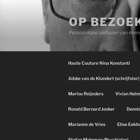
Ga
naar
OP BEZOEK
de
inhoud
Persoonlijke verhalen van men
Haute Couture Nina Konstanti
Jidske van de Klundert (schrijfster)
Marlou Reijnders
Vivian Hal
Ronald Bernard Jonker
Dennis
Marianne de Vries
Elise Eekh
Stefan Moleman (Psychiater)