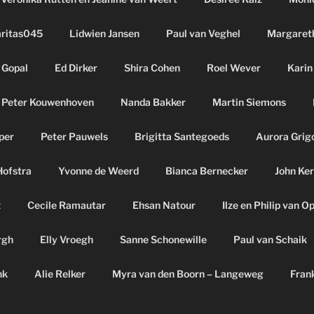
aritas045
Lidwien Jansen
Paul van Veghel
Margaret
 Gopal
Ed Dirker
Shira Cohen
Roel Wever
Karin
Peter Kouwenhoven
Nanda Bakker
Martin Siemons
per
Peter Pauwels
Brigitta Santegoeds
Aurora Grig
Hofstra
Yvonne de Weerd
Bianca Bernecker
John Ker
z
Cecile Ramautar
Ehsan Natour
Ilze en Philip van O
rgh
Elly Vroegh
Sanne Schonewille
Paul van Schaik
nk
Alie Relker
Myra van den Boorn – Langeweg
Fran