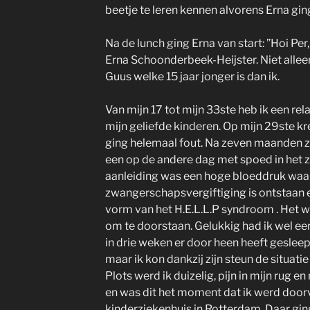
beetje te leren kennen alvorens Erna ging
Na de lunch ging Erna van start: ”Hoi Per
Erna Schoonderbeek-Heijster. Niet alleen
Guus welke 15 jaar jonger is dan ik.
Van mijn 17 tot mijn 33ste heb ik een re
mijn geliefde kinderen. Op mijn 29ste kre
ging helemaal fout. Na zeven maanden
een op de andere dag met spoed in het zi
aanleiding was een hoge bloeddruk waa
zwangerschapsvergiftiging is ontstaan en
vorm van het H.E.L.L.P syndroom . Het w
om te doorstaan. Gelukkig had ik wel ee
in drie weken er door heen heeft gesleept
maar ik kon dankzij zijn steun de situat
Plots werd ik duizelig, pijn in mijn rug e
en was dit het moment dat ik werd door
kinderziekenhuis in Rotterdam. Daar gin