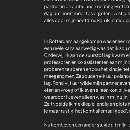
partner in de ambulance richting Rott
dag om nooit meer te vergeten. Destijds 
alles door mijn hoofd, nu kan ik inmiddels
In Rotterdam aangekomen was er een 
een reële kans aanwezig was dat ik zou o
Onderwijl ik aan de zuurstof lag kwam e
professoren en co assistenten aan mijn b
proberen te sparen en zou het kindje he
meegenomen. Ze zouden elk uur polshoo
lag. Rond vijf uur wilde mijn partner ev
eten en vroeg of ik even alleen kon blijv
waardoor ik even alleen was in mijn zijn.
Zelf voelde ik me diep ellendig en plots 
je maar rustig, het komt allemaal goed’
Nu komt even een ander stukje uit mijn le