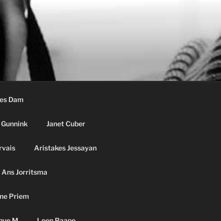
ees Dam
 Gunnink
Janet Cuber
rvais
Aristakes Jessayan
Ans Jorritsma
ne Priem
que M
Leen Paape