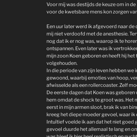
Voor mij was destijds de keuze om in de 
voor de kwetsbare mens kon zorgen vanui
Een uur later werd ik afgevoerd naar de
mij niet verdoofd met de anesthesie. Terw
nog dat ik er nog was, waarop ik te hore
ontspannen. Even later was ik vertrokk
mijn zoon Koen geboren en heeft hij het
volgehouden.
In die periode van zijn leven hebben we
gewoond, waarbij emoties van hoop, ver
afwisselde als een rollercoaster. Zelf moe
De eerste dagen dat Koen was geboren 
hem omdat de shock te groot was. Het 
eerst in mijn armen sloot, brak ik van bin
kreeg het diepe moeder gevoel, waar ik 
Intuïtief voelde ik aan dat het niet goed
gevoel duurde het allemaal te lang en o
was bleef ik hier heel realistisch en nuchte