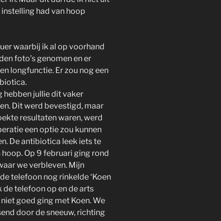
n instelling had van hoop
er waarbij ik al op voorhand
dden foto’s genomen en er
- en longfunctie. Er zou nog een
biotica.
g hebben jullie dit vaker
n. Dit werd bevestigd, maar
ekte resultaten waren, werd
peratie een optie zou kunnen
. De antibiotica leek iets te
 hoop. Op 9 februari ging rond
s waar we verbleven. Mijn
l de telefoon nog rinkelde ‘Koen
k de telefoon op en de arts
 niet goed ging met Koen. We
tsend door de sneeuw, richting