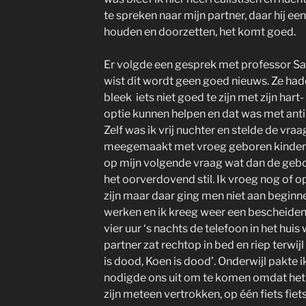
te spreken naar mijn partner, daar hij ee
houden en doorzetten, het komt goed.
Er volgde een gesprek met professor Sau
wist dit wordt geen goed nieuws. Ze ha
bleek iets niet goed te zijn met zijn hart
optie kunnen helpen en dat was met anti
Zelf was ik vrij nuchter en stelde de vraa
meegemaakt met vroeg geboren kindere
op mijn volgende vraag wat dan de gebo
het oorverdovend stil. Ik vroeg nog of o
zijn maar daar ging men niet aan beginnen
werken en ik kreeg weer een bescheiden
vier uur ‘s nachts de telefoon in het hui
partner zat rechtop in bed en riep terwij
is dood, Koen is dood’. Onderwijl pakte i
nodigde ons uit om te komen omdat het
zijn meteen vertrokken, op één fiets fie