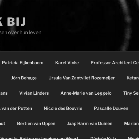
 BIJ
sen over hun leven
Patricia Eijkenboom
Karel Vinke
Professor Architect C
Jörn Behage
Ursula Van Zantvliet Rozemeijer
Ketan
mans
Vivian Linders
Anne-Marie van Leggelo
Tiny Se
 van der Putten
Nicole des Bouvrie
Pascalle Douven
out
Bertien van Oppen
Jaap Harm van Duinen
Marian
Veronika Rutten en Jeanine van Weert
Désirée Kalz
Moni