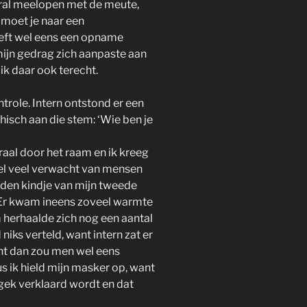
ral meelopen met de meute,
 moet je naar een
eeft wel eens een opname
ijn gedrag zich aanpaste aan
k daar ook terecht.
trole. Intern ontstond er een
hisch aan die stem: ‘Wie ben je
raal door het raam en ik kreeg
 heel veel verwacht van mensen
rleden kindje van mijn tweede
t. Er kwam ineens zoveel warmte
m herhaalde zich nog een aantal
niks verteld, want intern zat er
want dan zou men wel eens
s ik hield mijn masker op, want
 gek verklaard wordt en dat