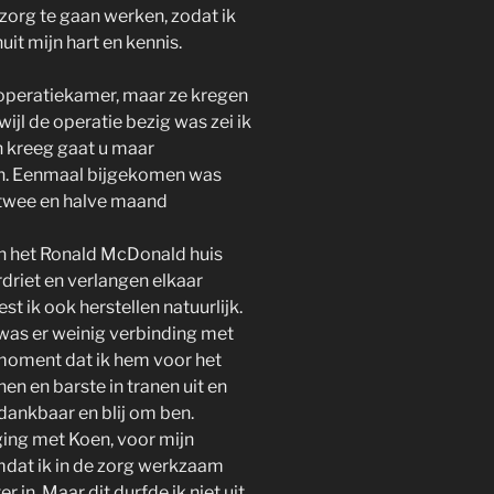
zorg te gaan werken, zodat ik
t mijn hart en kennis.
 operatiekamer, maar ze kregen
ijl de operatie bezig was zei ik
n kreeg gaat u maar
en. Eenmaal bijgekomen was
 twee en halve maand
 in het Ronald McDonald huis
driet en verlangen elkaar
st ik ook herstellen natuurlijk.
was er weinig verbinding met
moment dat ik hem voor het
nen en barste in tranen uit en
dankbaar en blij om ben.
 ging met Koen, voor mijn
mdat ik in de zorg werkzaam
r in. Maar dit durfde ik niet uit