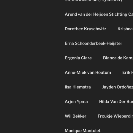
Arend van der Heijden Stichting C
Dorothee Kruschwitz
Krishna
Erna Schoonderbeek-Heijster
Ergenia Clare
Bianca de Kam
Anne-Miek van Houtum
Erik 
Ilsa Hiemstra
Jayden Ordoñe
Arjen Ypma
Hilda Van Der Bu
Wil Bekker
Froukje Wieberdi
Monique Montulet