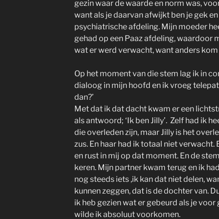
gezin waar de waarde en norm was, voo
want als je daarvan afwijkt ben je gek en
psychiatrische afdeling. Mijn moeder h
gehad op een Paaz afdeling, waardoor m
wat er werd verwacht, want anders kom i
Op het moment van die stem lag ik in con
dialoog in mijn hoofd en ik vroeg telepat
dan?’
Met dat ik dat dacht kwam er een lichtst
als antwoord; ‘Ik ben Jilly’. Zelf had ik
die overleden zijn, maar Jilly is het ove
zus. En haar had ik totaal niet verwach
en rust in mij op dat moment. En de ste
keren. Mijn partner kwam terug en ik had 
nog steeds iets ,ik kan dat niet delen, 
kunnen zeggen, dat is de dochter van. Du
ik heb gezien wat er gebeurd als je voor
wilde ik absoluut voorkomen.