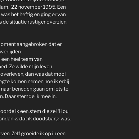
erdam. 22 november 1995. Een
was het heftig en ging er van
 de situatie rustiger overzien.
moment aangebroken dat er
verlijden.
r een heel team van
ed. Ze wilde mijn leven
t overleven, dan was dat mooi
gte komen nemen hoe ik erbij
en naar beneden gaan om iets te
en. Daar stemde ik mee in,
hoorde ik een stem die zei ‘Hou
, ondanks dat ik doodsbang was.
ven. Zelf groeide ik op in een