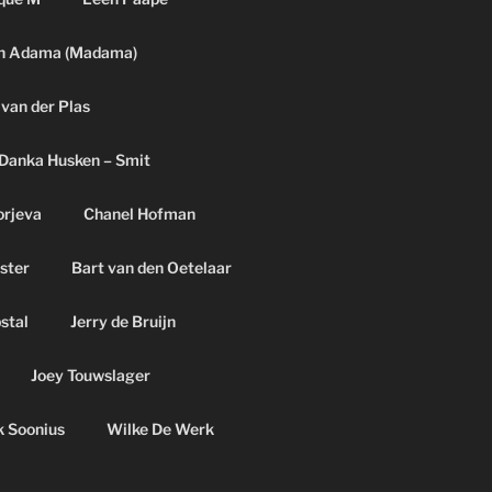
h Adama (Madama)
 van der Plas
Danka Husken – Smit
orjeva
Chanel Hofman
ster
Bart van den Oetelaar
pstal
Jerry de Bruijn
Joey Touwslager
k Soonius
Wilke De Werk