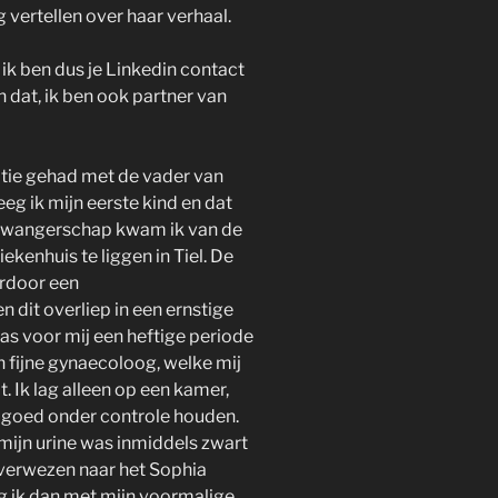
 vertellen over haar verhaal.
, ik ben dus je Linkedin contact
 dat, ik ben ook partner van
latie gehad met de vader van
eg ik mijn eerste kind en dat
 zwangerschap kwam ik van de
ekenhuis te liggen in Tiel. De
rdoor een
 dit overliep in een ernstige
as voor mij een heftige periode
n fijne gynaecoloog, welke mij
. Ik lag alleen op een kamer,
ie goed onder controle houden.
n mijn urine was inmiddels zwart
verwezen naar het Sophia
g ik dan met mijn voormalige