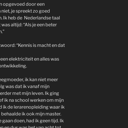
 ben opgevoed door een
 niet, je spreekt zo goed
. Ik heb de Nederlandse taal
as altijd: “Als je een beter
n.”
woord: “Kennis is macht en dat
en elektriciteit en alles was
ontwikkeling.
leegmoeder, ik kan niet meer
lg was dat ik vanaf mijn
erder met mijn leven. Ik ging
ef ik na school werken om mijn
 ik de lerarenopleiding waar ik
 behaalde ik ook mijn master.
gaan doen, had ik geen tijd. Ik
n en dus was het van acht tot