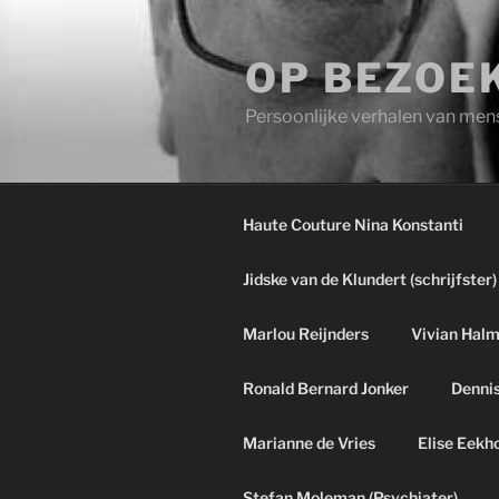
Ga
naar
OP BEZOEK
de
inhoud
Persoonlijke verhalen van men
Haute Couture Nina Konstanti
Jidske van de Klundert (schrijfster)
Marlou Reijnders
Vivian Hal
Ronald Bernard Jonker
Dennis
Marianne de Vries
Elise Eekh
Stefan Moleman (Psychiater)