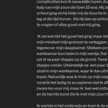
complicaties kon ik nauwelijks lopen, d
hulp van mijn zoon die toen 15 was. Hij ze
school ging en hij hielp mij de douche in.
lag al die tijd boven. Als hij dan op scho
te vragen of alles goed met mij ging.
Ik zei wel dat het goed het ging maar na
mijn mindset mijn grenzen te verleggen
tegenover mijn slaapkamer. Stiekem prob
werkkamer kon halen in mijn eentje. Dat l
zat al na paar stapjes op de grond. Twee
stapjes verder. Uiteindelijk na een paar 
stoel in mijn werkkamer, waar ik dan uit
lopen. Natuurlijk was ik trots op mijn st
vond ik het lastig te accepteren dat ik a
zware les voor mij, maar ik ben wel ont
en de hechte band die ik met mijn zoon
Ik werkte in het onderwijs en toen ik de e