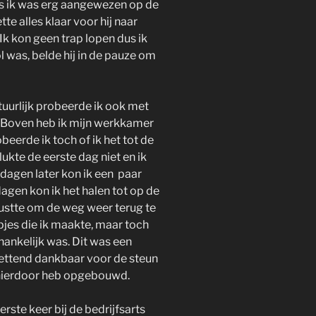
us ik was erg aangewezen op de
tte alles klaar voor hij naar
 Ik kon geen trap lopen dus ik
ol was, belde hij in de pauze om
tuurlijk probeerde ik ook met
. Boven heb ik mijn werkkamer
eerde ik toch of ik het tot de
ukte de eerste dag niet en ik
 dagen later kon ik een paar
dagen kon ik het halen tot op de
rustte om de weg weer terug te
apjes die ik maakte, maar toch
fhankelijk was. Dit was een
zettend dankbaar voor de steun
 hierdoor heb opgebouwd.
erste keer bij de bedrijfsarts