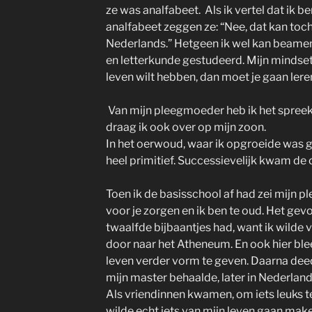
ze was analfabeet. Als ik vertel dat ik
analfabeet zeggen ze: “Nee, dat kan toch
Nederlands.” Hetgeen ik wel kan beamen
en letterkunde gestudeerd. Mijn mindset w
leven wilt hebben, dan moet je gaan lere
Van mijn pleegmoeder heb ik het spreek
draag ik ook over op mijn zoon.
In het oerwoud, waar ik opgroeide was ge
heel primitief. Successievelijk kwam de 
Toen ik de basisschool af had zei mijn p
voor je zorgen en ik ben te oud. Het gevo
twaalfde bijbaantjes had, want ik wilde v
door naar het Atheneum. En ook hier ble
leven verder vorm te geven. Daarna deed
mijn master behaalde, later in Nederland
Als vriendinnen kwamen, om iets leuks te 
wilde echt iets van mijn leven gaan make