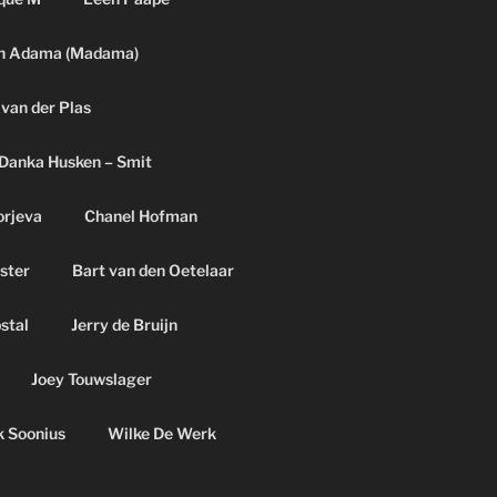
h Adama (Madama)
 van der Plas
Danka Husken – Smit
orjeva
Chanel Hofman
ster
Bart van den Oetelaar
pstal
Jerry de Bruijn
Joey Touwslager
k Soonius
Wilke De Werk