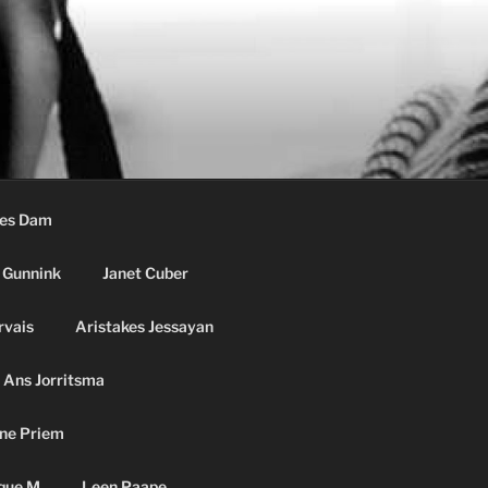
ees Dam
 Gunnink
Janet Cuber
rvais
Aristakes Jessayan
Ans Jorritsma
ne Priem
que M
Leen Paape