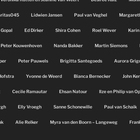
aritas045
Lidwien Jansen
Paul van Veghel
Margaret
 Gopal
Ed Dirker
Shira Cohen
Roel Wever
Karin
Peter Kouwenhoven
Nanda Bakker
Martin Siemons
per
Peter Pauwels
Brigitta Santegoeds
Aurora Grig
Hofstra
Yvonne de Weerd
Bianca Bernecker
John Ker
z
Cecile Ramautar
Ehsan Natour
Ilze en Philip van O
rgh
Elly Vroegh
Sanne Schonewille
Paul van Schaik
nk
Alie Relker
Myra van den Boorn – Langeweg
Fran