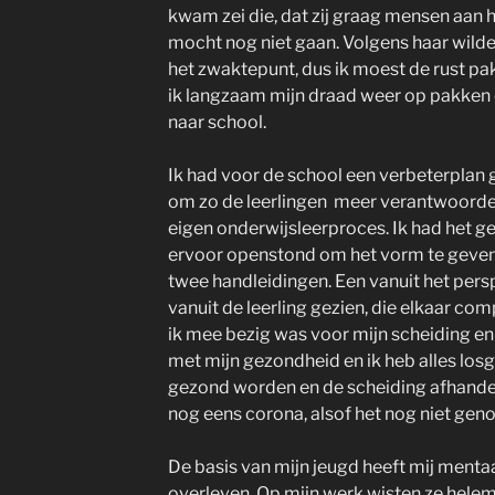
kwam zei die, dat zij graag mensen aan h
mocht nog niet gaan. Volgens haar wilde 
het zwaktepunt, dus ik moest de rust p
ik langzaam mijn draad weer op pakken
naar school.
Ik had voor de school een verbeterplan 
om zo de leerlingen meer verantwoordel
eigen onderwijsleerproces. Ik had het ge
ervoor openstond om het vorm te geven.
twee handleidingen. Een vanuit het persp
vanuit de leerling gezien, die elkaar c
ik mee bezig was voor mijn scheiding e
met mijn gezondheid en ik heb alles los
gezond worden en de scheiding afhand
nog eens corona, alsof het nog niet gen
De basis van mijn jeugd heeft mij menta
overleven. Op mijn werk wisten ze helema