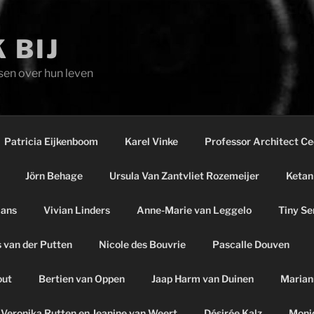
 BIJ
sen over hun leven
Patricia Eijkenboom
Karel Vinke
Professor Architect C
Jörn Behage
Ursula Van Zantvliet Rozemeijer
Ketan
mans
Vivian Linders
Anne-Marie van Leggelo
Tiny Se
 van der Putten
Nicole des Bouvrie
Pascalle Douven
out
Bertien van Oppen
Jaap Harm van Duinen
Marian
Veronika Rutten en Jeanine van Weert
Désirée Kalz
Moni