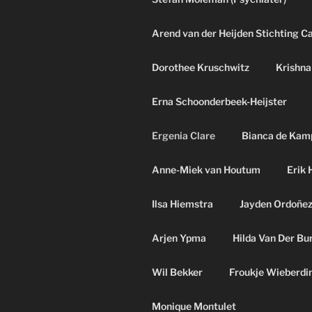
Arend van der Heijden Stichting C
Dorothee Kruschwitz
Krishna
Erna Schoonderbeek-Heijster
Ergenia Clare
Bianca de Kam
Anne-Miek van Houtum
Erik 
Ilsa Hiemstra
Jayden Ordoñe
Arjen Ypma
Hilda Van Der Bu
Wil Bekker
Froukje Wieberdi
Monique Montulet