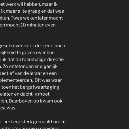
et werk wil hebben, maar ik
ik maar al te graag en dat was
akken. Twee weken later mocht
 en mocht 10 minuten even
geschreven voor de leerpleinen
ijkheid te geven over hun
luk dat de toenmalige directie
 Zo ontstonden er eigenlijk
ectief van de leraar en een
omplementeerden. Dit was waar
n toen het bergafwaarts ging
gelaten en dacht ik moet
elen. Daarboven op kwam ook
oeg was.
al heel erg sterk gemaakt om te
al niets van mijn scheiding,